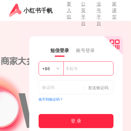
要
公
业
家
小红书千帆
入
英
号
课
驻
平
平
堂
台
台
短信登录
账号登录
发送验证码
收不到验证码？
登 录